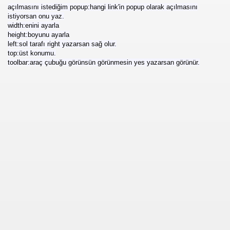
açılmasını istediğim popup:hangi link'in popup olarak açılmasını
istiyorsan onu yaz.
width:enini ayarla
height:boyunu ayarla
left:sol tarafı right yazarsan sağ olur.
top:üst konumu.
toolbar:araç çubuğu görünsün görünmesin yes yazarsan görünür.