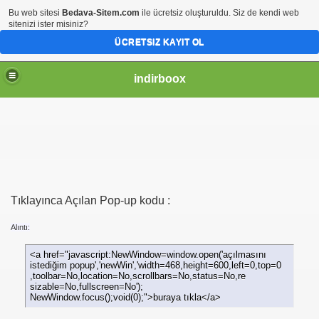
Bu web sitesi
Bedava-Sitem.com
ile ücretsiz oluşturuldu. Siz de kendi web
sitenizi ister misiniz?
ÜCRETSIZ KAYIT OL
indirboox
Tıklayınca Açılan Pop-up kodu :
Alıntı:
<a href="javascript:NewWindow=window.open('açılmasını
istediğim popup','newWin','width=468,height=600,left=0,top=0
,toolbar=No,location=No,scrollbars=No,status=No,re
sizable=No,fullscreen=No');
NewWindow.focus();void(0);">buraya tıkla</a>