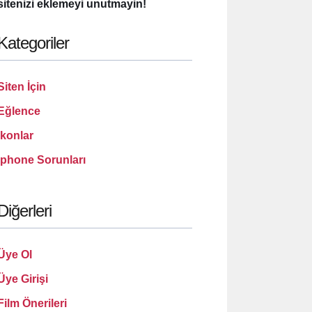
sitenizi eklemeyi unutmayin!
Kategoriler
Siten İçin
Eğlence
İkonlar
İphone Sorunları
Diğerleri
Üye Ol
Üye Girişi
Film Önerileri