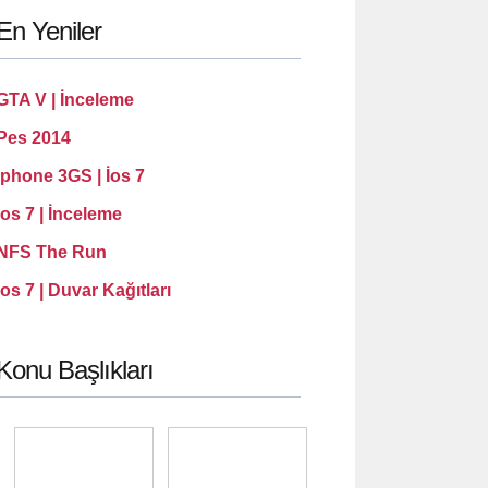
En Yeniler
GTA V | İnceleme
Pes 2014
İphone 3GS | İos 7
İos 7 | İnceleme
NFS The Run
ios 7 | Duvar Kağıtları
Konu Başlıkları