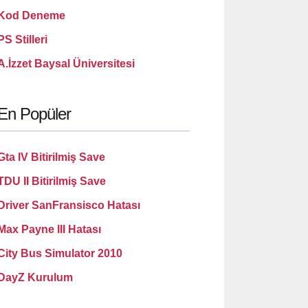
Kod Deneme
PS Stilleri
A.İzzet Baysal Üniversitesi
En Popüler
Gta IV Bitirilmiş Save
TDU II Bitirilmiş Save
Driver SanFransisco Hatası
Max Payne III Hatası
City Bus Simulator 2010
DayZ Kurulum