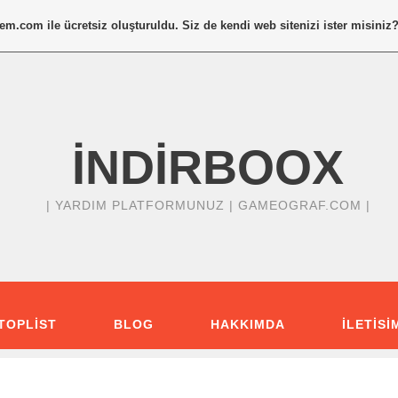
tem.com
ile ücretsiz oluşturuldu. Siz de kendi web sitenizi ister misiniz
İNDİRBOOX
| YARDIM PLATFORMUNUZ |
GAMEOGRAF.COM |
TOPLIST
BLOG
HAKKIMDA
ILETISI