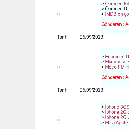
>
Önerilen Fi
> Önerilen Di
>
IMDB en çok
Gönderen : Ad
Tarih 25/09/2013
>
Fenomen H
>
Mydonose H
>
Metro FM H
Gönderen : Ad
Tarih 25/09/2013
>
İphone 3GS 
>
İphone 2G ç
>
İphone 2G v
>
Mavi Appl