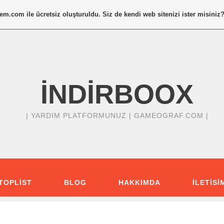
tem.com
ile ücretsiz oluşturuldu. Siz de kendi web sitenizi ister misiniz
İNDİRBOOX
| YARDIM PLATFORMUNUZ |
GAMEOGRAF.COM |
TOPLIST
BLOG
HAKKIMDA
ILETISI