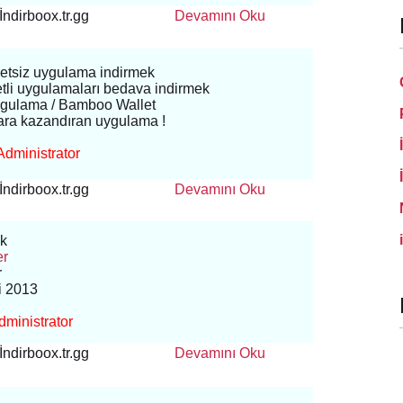
İndirboox.tr.gg
Devamını Oku
retsiz uygulama indirmek
etli uygulamaları bedava indirmek
ygulama / Bamboo Wallet
para kazandıran uygulama !
Administrator
İndirboox.tr.gg
Devamını Oku
k
er
r
ri 2013
ministrator
İndirboox.tr.gg
Devamını Oku