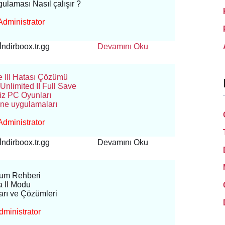
laması Nasıl çalışır ?
Administrator
İndirboox.tr.gg
Devamını Oku
 III Hatası Çözümü
 Unlimited II Full Save
iz PC Oyunları
one uygulamaları
Administrator
İndirboox.tr.gg
Devamını Oku
lum Rehberi
a II Modu
arı ve Çözümleri
ministrator