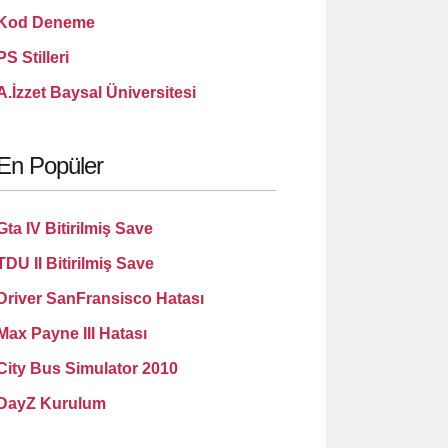
Kod Deneme
PS Stilleri
A.İzzet Baysal Üniversitesi
En Popüler
Gta IV Bitirilmiş Save
TDU II Bitirilmiş Save
Driver SanFransisco Hatası
Max Payne III Hatası
City Bus Simulator 2010
DayZ Kurulum