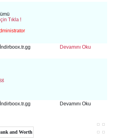
lümü
çin Tıkla !
ministrator
İndirboox.tr.gg
Devamını Oku
İndirboox.tr.gg
Devamını Oku