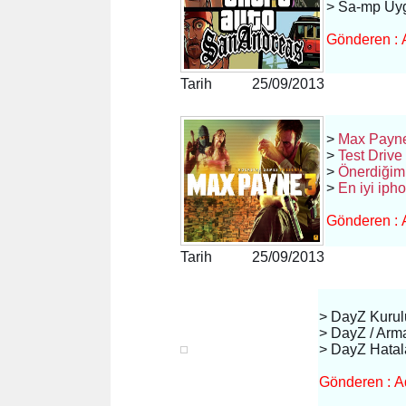
> Sa-mp Uygu
Gönderen : 
Tarih 25/09/2013
>
Max Payne
>
Test Drive
>
Önerdiğim
>
En iyi iph
Gönderen : 
Tarih 25/09/2013
> DayZ Kuru
> DayZ / Arm
> DayZ Hatal
Gönderen : Ad