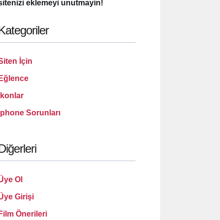
sitenizi eklemeyi unutmayin!
Kategoriler
Siten İçin
Eğlence
İkonlar
İphone Sorunları
Diğerleri
Üye Ol
Üye Girişi
Film Önerileri