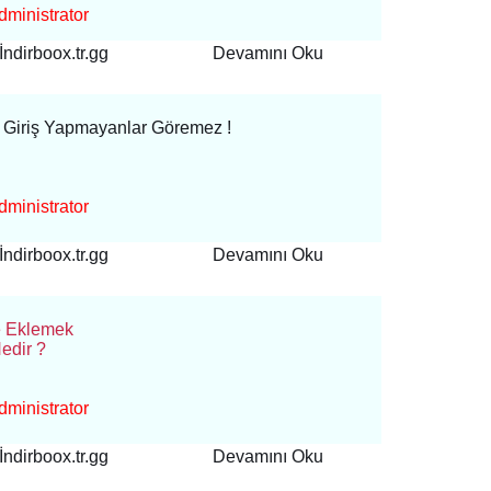
ministrator
İndirboox.tr.gg
Devamını Oku
 Giriş Yapmayanlar Göremez !
ministrator
İndirboox.tr.gg
Devamını Oku
e Eklemek
edir ?
ministrator
İndirboox.tr.gg
Devamını Oku