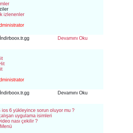
lmler
ziler
 izlenenler
ministrator
İndirboox.tr.gg
Devamını Oku
it
it
it
ministrator
İndirboox.tr.gg
Devamını Oku
ios 6 yükleyince sorun oluyor mu ?
alışan uygulama isimleri
ideo nası çekilir ?
e Menü