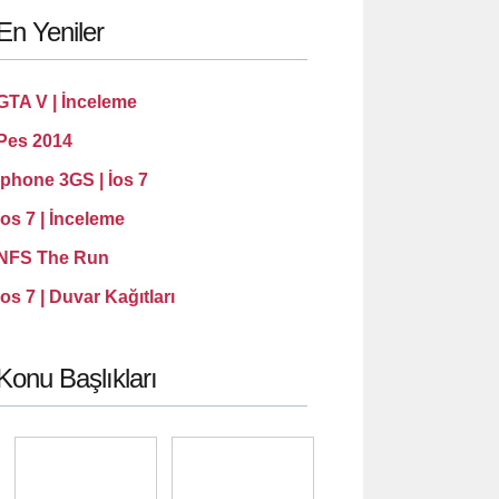
En Yeniler
GTA V | İnceleme
Pes 2014
İphone 3GS | İos 7
İos 7 | İnceleme
NFS The Run
ios 7 | Duvar Kağıtları
Konu Başlıkları