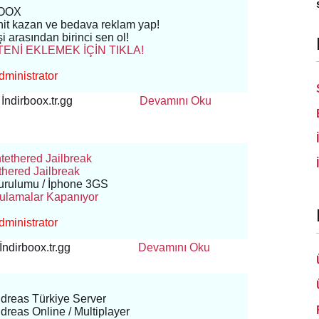
BOOX
 hit kazan ve bedava reklam yap!
i arasından birinci sen ol!
TENİ EKLEMEK İÇİN TIKLA!
ministrator
İndirboox.tr.gg
Devamını Oku
ntethered Jailbreak
ethered Jailbreak
Kurulumu / İphone 3GS
ulamalar Kapanıyor
ministrator
İndirboox.tr.gg
Devamını Oku
dreas Türkiye Server
reas Online / Multiplayer