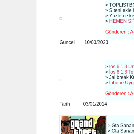
> TOPLIST
> Siteni ekle
> Yüzlerce kiş
>
HEMEN
Sİ
Gönderen : Ad
Güncel 10/03/2023
>
İos 6.1.3 U
>
İos 6.1.3 T
> Jailbreak 
>
İphone Uyg
Gönderen : Ad
Tarih 03/01/2014
> Gta Sanan
> Gta Sanand